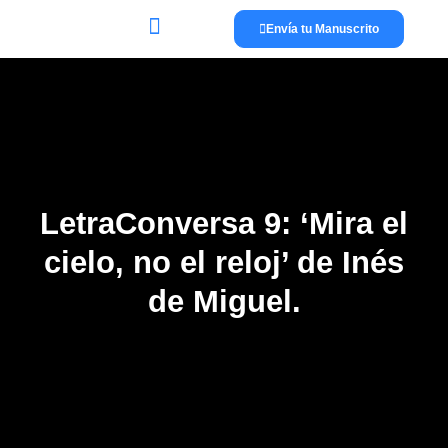
Envía tu Manuscrito
Lánzate a publicar
La editorial
LetraConversa 9: ‘Mira el
cielo, no el reloj’ de Inés
de Miguel.