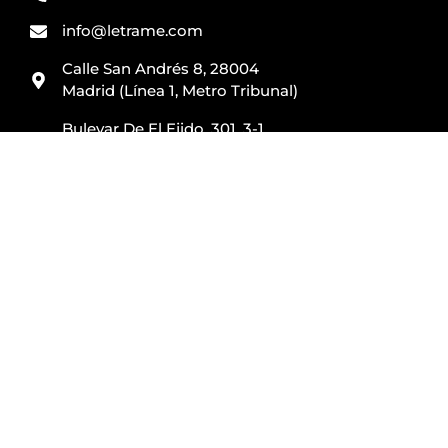
info@letrame.com
Calle San Andrés 8, 28004
Madrid (Línea 1, Metro Tribunal)
Bulevar De El Ejido, 301, 3-1,
04700 El Ejido, Almería
Estás a un solo paso de publicar tu
libro
Reserva Cita con un Editor
Solicita Presupuesto