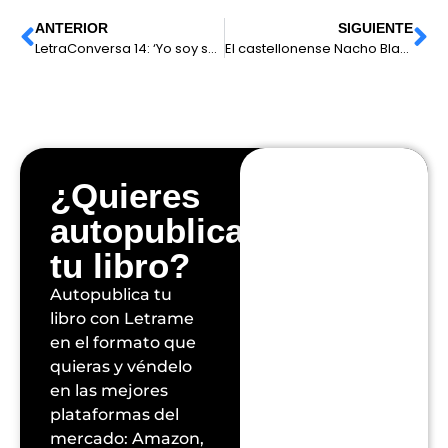
ANTERIOR
SIGUIENTE
LetraConversa 14: ‘Yo soy sanjeed’ de Fernando Altamirano.
El castellonense Nacho Blasco refleja en su novela de ficción, Morir para sentirse vivo, la evidencia real de la vida después de la muerte
¿Quieres
autopublicar
tu libro?
Autopublica tu
libro con Letrame
en el formato que
quieras y véndelo
en las mejores
plataformas del
mercado: Amazon,