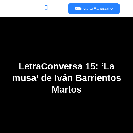
Envía tu Manuscrito
Lánzate a publicar
La editorial
LetraConversa 15: ‘La
musa’ de Iván Barrientos
Martos