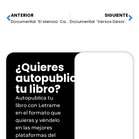
ANTERIOR
SIGUIENTE
Documental: ‘El silencio. Camino a la sabiduría’ de Rosana Navarro
Documental: ‘Versos Desordenados Para Vidas Desordenadas’ de Jesús Águila
¿Quieres
autopublicar
tu libro?
Autopublica tu
libro con Letrame
en el formato que
quieras y véndelo
en las mejores
plataformas del