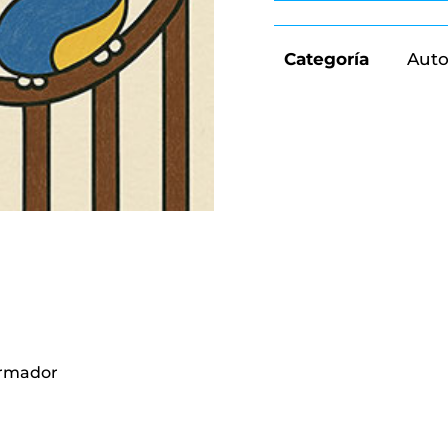
Categoría
Aut
ormador