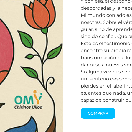
Y con ella, el desconc
desbordadas y la nece
Mi mundo con adolesce
nosotras. Sobre el vér
guiar, sino de aprende
sino de confiar. Que 
Este es el testimonio
encontró su propio re
transformación, de lu
dar paso a nuevas ve
Si alguna vez has sen
un territorio descono
pierdes en el laberinto
es, antes que nada, u
capaz de construir pu
COMPRAR