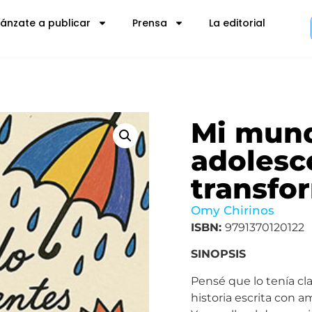
Lánzate a publicar
Prensa
La editorial
Mi mun
adolesc
transfo
Omy Chirinos
ISBN:
9791370120122
SINOPSIS
Pensé que lo tenía cla
historia escrita con a