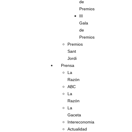
de
Premios
III
Gala
de
Premios
Premios
Sant
Jordi
Prensa
La
Razón
ABC
La
Razón
La
Gaceta
Intereconomia
Actualidad