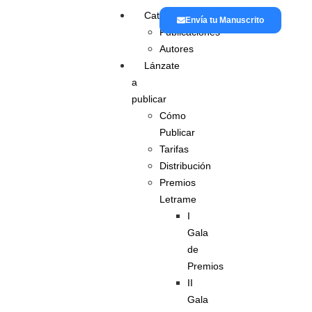
Catálogo
Envía tu Manuscrito
Publicaciones
Autores
Lánzate
a
publicar
Cómo
Publicar
Tarifas
Distribución
Premios
Letrame
I
Gala
de
Premios
II
Gala