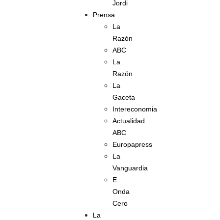
Jordi
Prensa
La
Razón
ABC
La
Razón
La
Gaceta
Intereconomia
Actualidad
ABC
Europapress
La
Vanguardia
E.
Onda
Cero
La