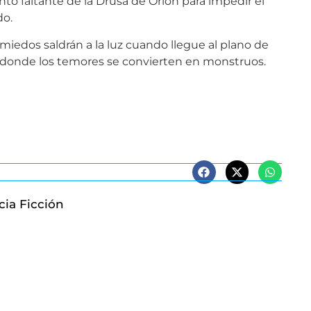
o faltante de la Drusa de Orión para impedir el
do.
edos saldrán a la luz cuando llegue al plano de
r donde los temores se convierten en monstruos.
cia Ficción