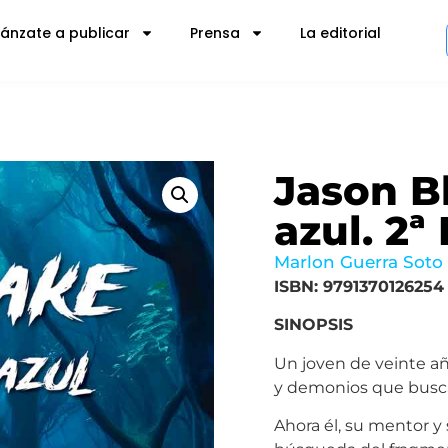
Lánzate a publicar
Prensa
La editorial
Jason B
azul. 2ª
Marlon Guerra Soto
ISBN: 9791370126254
SINOPSIS
Un joven de veinte añ
y demonios que buscan
Ahora él, su mentor y