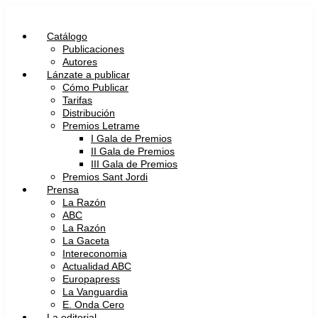
Ir
al
contenido
Catálogo
Publicaciones
Autores
Lánzate a publicar
Cómo Publicar
Tarifas
Distribución
Premios Letrame
I Gala de Premios
II Gala de Premios
III Gala de Premios
Premios Sant Jordi
Prensa
La Razón
ABC
La Razón
La Gaceta
Intereconomia
Actualidad ABC
Europapress
La Vanguardia
E. Onda Cero
La editorial