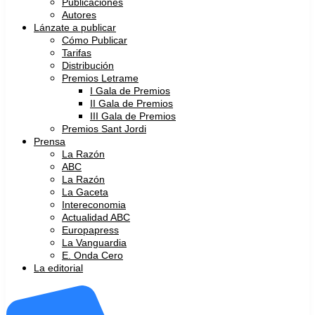
Publicaciones
Autores
Lánzate a publicar
Cómo Publicar
Tarifas
Distribución
Premios Letrame
I Gala de Premios
II Gala de Premios
III Gala de Premios
Premios Sant Jordi
Prensa
La Razón
ABC
La Razón
La Gaceta
Intereconomia
Actualidad ABC
Europapress
La Vanguardia
E. Onda Cero
La editorial