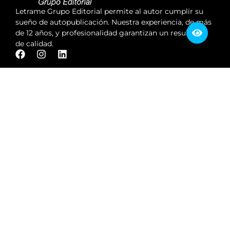
Letrame Grupo Editorial permite al autor cumplir su
sueño de autopublicación. Nuestra experiencia, de más
de 12 años, y profesionalidad garantizan un resultado
de calidad.
Te Interesa Saber
Catálogo
Lánzate a publicar
Prensa
La editorial
Contacta con Nosotros
91 141 49 24
info@letrame.com
Calle San Andrés 8, 28004