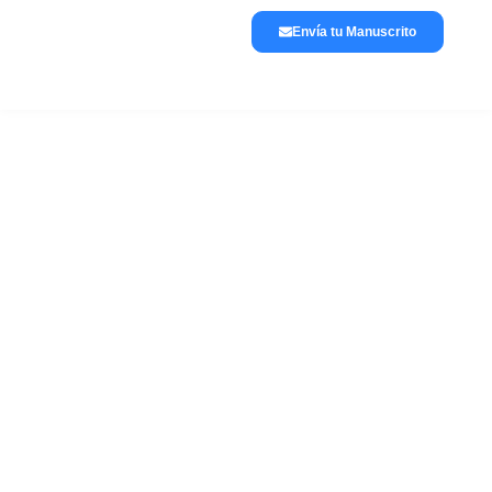
Envía tu Manuscrito
Lánzate a publicar
La editorial