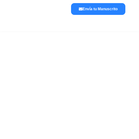
Envía tu Manuscrito
Lánzate a publicar
La editorial