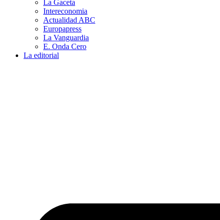
La Gaceta
Intereconomia
Actualidad ABC
Europapress
La Vanguardia
E. Onda Cero
La editorial