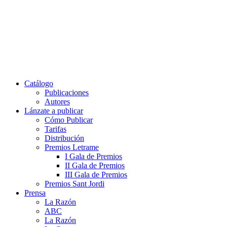
Ir
al
contenido
Catálogo
Publicaciones
Autores
Lánzate a publicar
Cómo Publicar
Tarifas
Distribución
Premios Letrame
I Gala de Premios
II Gala de Premios
III Gala de Premios
Premios Sant Jordi
Prensa
La Razón
ABC
La Razón