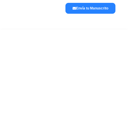
Envía tu Manuscrito
Lánzate a publicar
La editorial