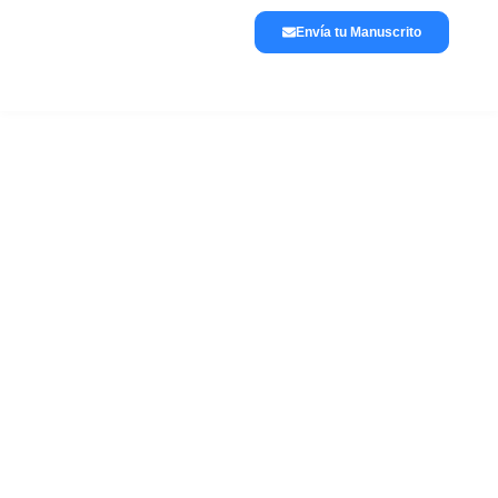
Envía tu Manuscrito
Lánzate a publicar
La editorial