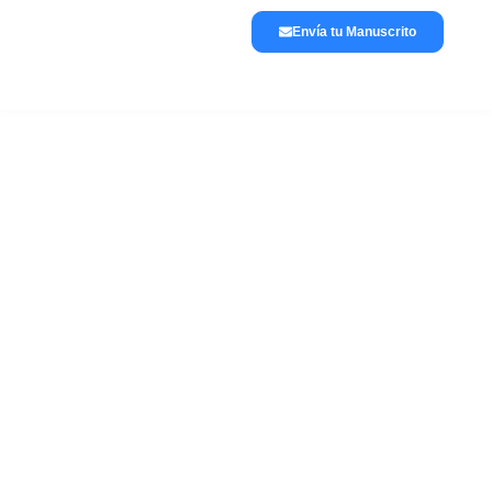
Envía tu Manuscrito
Lánzate a publicar
La editorial