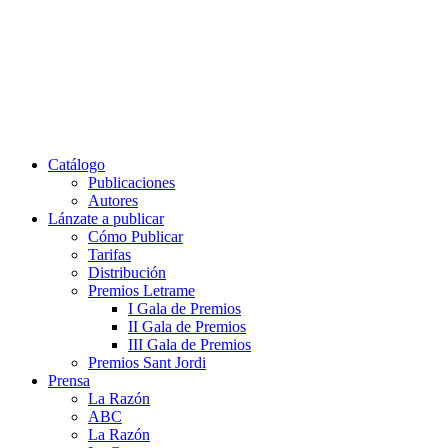
Ir
al
contenido
Catálogo
Publicaciones
Autores
Lánzate a publicar
Cómo Publicar
Tarifas
Distribución
Premios Letrame
I Gala de Premios
II Gala de Premios
III Gala de Premios
Premios Sant Jordi
Prensa
La Razón
ABC
La Razón