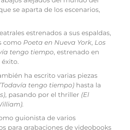
rabajos alejados del mundo del
que se aparta de los escenarios,
atrales estrenados a sus espaldas,
os como
Poeta en Nueva York
,
Los
ía tengo tiempo
, estrenado en
éxito.
mbién ha escrito varias piezas
(Todavía tengo tiempo)
hasta la
s)
, pasando por el thriller
(El
illiam).
omo guionista de varios
cos para grabaciones de videobooks