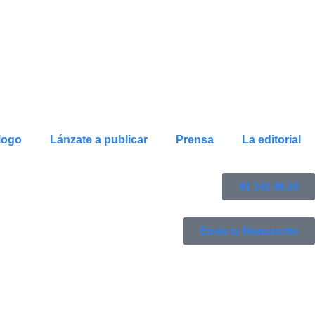
logo
Lánzate a publicar
Prensa
La editorial
91 141 49 24
Envía tu Manuscrito