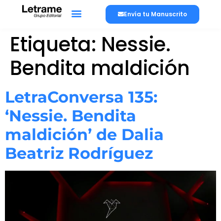
Envía tu Manuscrito
Etiqueta:
Nessie.
Bendita maldición
LetraConversa 135:
‘Nessie. Bendita
maldición’ de Dalia
Beatriz Rodríguez