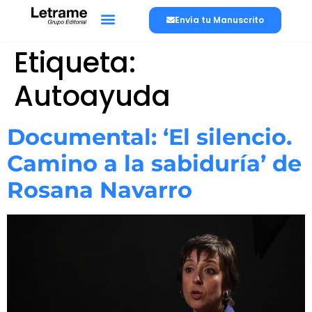
Envía tu Manuscrito
Etiqueta:
Autoayuda
Documental: ‘El silencio.
Camino a la sabiduría’ de
Rosana Navarro