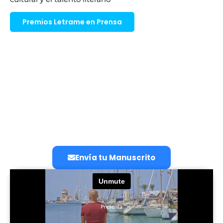
Premios Letrame en Prensa
Participa en los V Premios Letrame
Envía tu manuscrito ahora y con la publicación de tu
libro serás candidato a
ganar 6.000€
en los próximos
Premios Letrame en los Cines Callao de Madrid.
Envía tu Manuscrito