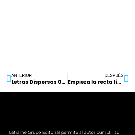
ANTERIOR
DESPUÉS
Letras Dispersas 04/03/2022
Empieza la recta final para la celebración de la II Gala Letrame en El Ejido
Letrame Grupo Editorial permite al autor cumplir su