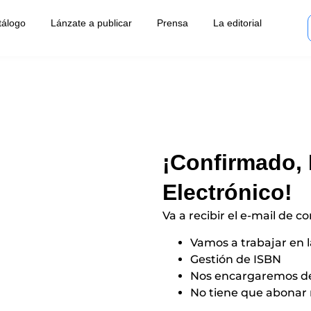
tálogo
Lánzate a publicar
Prensa
La editorial
¡Confirmado,
Electrónico!
Va a recibir el e-mail de 
Vamos a trabajar en l
Gestión de ISBN
Nos encargaremos de 
No tiene que abonar 